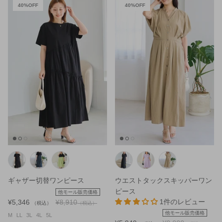
40%OFF
40%OFF
ギャザー切替ワンピース
ウエストタックスキッパーワン
ピース
他モール販売価格
1件のレビュー
¥5,346
¥8,910
（税込）
（税込）
他モール販売価格
M
LL
3L
4L
5L