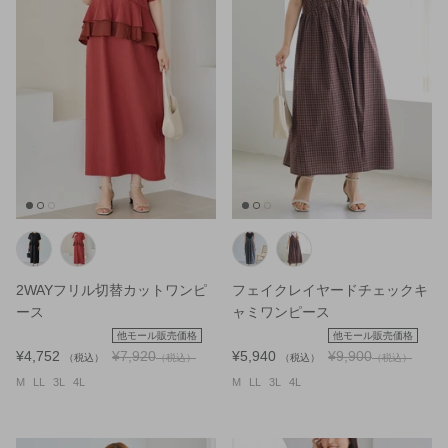
¥7,920
¥7,480
（税込）
（
M
LL
3L
4L
5L
M
LL
3L
2WAYフリル切替カットワンピ
フェイクレイヤードチェックキ
ース
ャミワンピース
他モール販売価格
他モール販売価格
¥4,752
¥7,920
¥5,940
¥9,900
（税込）
（税込）
（税込）
（税込）
M
LL
3L
4L
M
LL
3L
4L