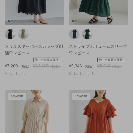
フリルスキッパースカラップ刺
ストライプボリュームスリーブ
繍ワンピース
ワンピース
他モール販売価格
他モール販売価格
¥7,260
¥12,100
¥5,346
¥8,910
（税込）
（税込）
（税込）
（税込）
M
LL
3L
4L
M
LL
3L
4L
5L
40%OFF
40%OFF