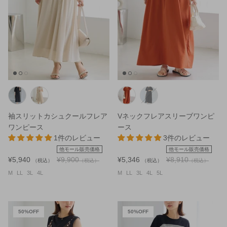
袖スリットカシュクールフレア
Vネックフレアスリーブワンピ
ワンピース
ース
1件のレビュー
3件のレビュー
他モール販売価格
他モール販売価格
¥5,940
¥9,900
¥5,346
¥8,910
（税込）
（税込）
（税込）
（税込）
M
LL
3L
4L
M
LL
3L
4L
5L
50%OFF
50%OFF