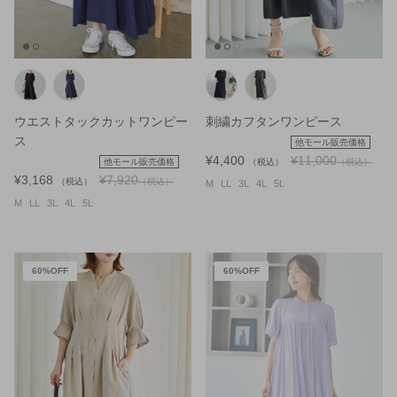
ウエストタックカットワンピー
刺繍カフタンワンピース
ス
他モール販売価格
¥4,400
¥11,000
他モール販売価格
（税込）
（税込）
¥3,168
¥7,920
（税込）
（税込）
M
LL
3L
4L
5L
M
LL
3L
4L
5L
60%OFF
60%OFF