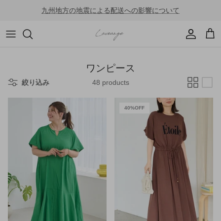
Skip
九州地方の地震による配送への影響について
to
content
すべて
5L
ワンピース
4L
ワンピース
絞り込み
48 products
トップス
3L
40%OFF
スカート
LL
パンツ
L
セットアップ
M
アウター
アクセサリー