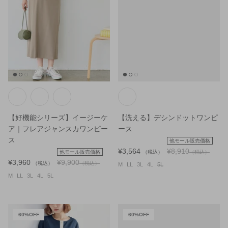
【好機能シリーズ】イージーケ
【洗える】デシンドットワンピ
ア｜フレアジャンスカワンピー
ース
ス
他モール販売価格
¥3,564
¥8,910
他モール販売価格
（税込）
（税込）
¥3,960
¥9,900
（税込）
（税込）
M
LL
3L
4L
5L
M
LL
3L
4L
5L
60%OFF
60%OFF