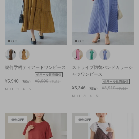
NEW
NEW
幾何学柄ティアードワンピース
ストライプ切替バンドカラーシ
ャツワンピース
他モール販売価格
¥5,940
¥9,900
（税込）
（税込）
他モール販売価格
¥5,346
¥8,910
（税込）
（税込）
M
LL
3L
4L
5L
M
LL
3L
4L
5L
40%OFF
40%OFF
ギュラーカラーシ
【定番】サイドスリットデニムパンツ
スタンド
公式サイト限定価格
公式サイト