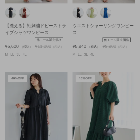
【洗える】袖刺繍ドビーストラ
ウエストシャーリングワンピー
イプシャツワンピース
ス
他モール販売価格
他モール販売価格
¥6,600
¥11,000
¥5,940
¥9,900
（税込）
（税込）
（税込）
（税込）
M
LL
3L
4L
M
LL
3L
4L
40%OFF
40%OFF