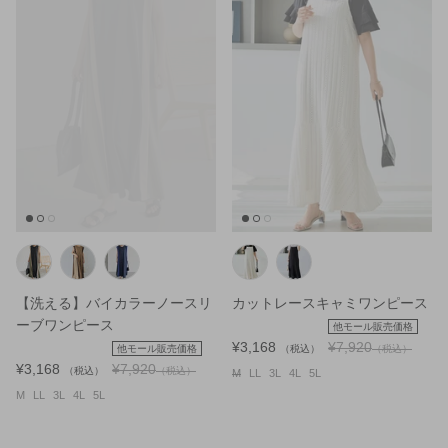
【洗える】バイカラーノースリ
カットレースキャミワンピース
ーブワンピース
他モール販売価格
¥3,168
¥7,920
他モール販売価格
（税込）
（税込）
¥3,168
¥7,920
（税込）
（税込）
M
LL
3L
4L
5L
M
LL
3L
4L
5L