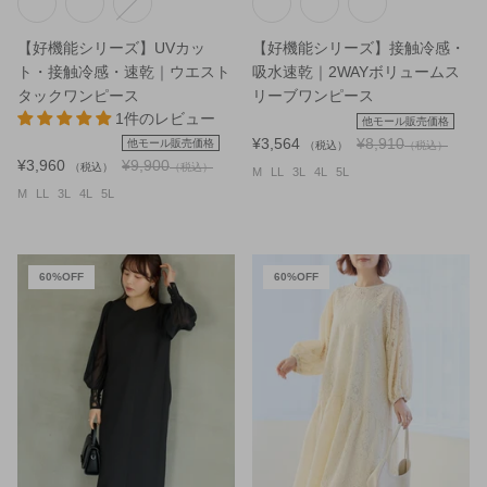
【好機能シリーズ】UVカッ
【好機能シリーズ】接触冷感・
ト・接触冷感・速乾｜ウエスト
吸水速乾｜2WAYボリュームス
タックワンピース
リーブワンピース
1件のレビュー
他モール販売価格
¥3,564
¥8,910
他モール販売価格
（税込）
（税込）
¥3,960
¥9,900
（税込）
（税込）
M
LL
3L
4L
5L
M
LL
3L
4L
5L
60%OFF
60%OFF