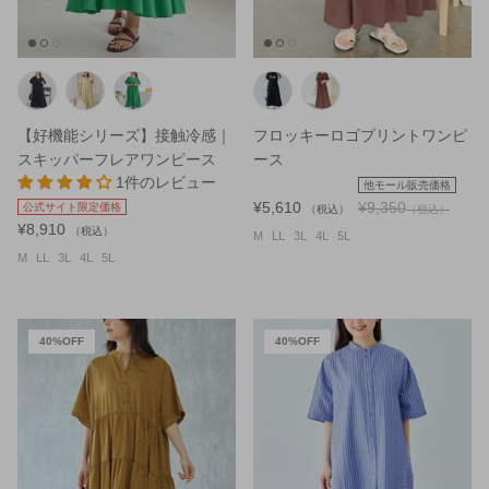
雑貨
シューズ
【好機能シリーズ】接触冷感｜
フロッキーロゴプリントワンピ
スキッパーフレアワンピース
ース
1件のレビュー
他モール販売価格
¥5,610
¥9,350
公式サイト限定価格
（税込）
（税込）
¥8,910
（税込）
M
LL
3L
4L
5L
M
LL
3L
4L
5L
40%OFF
40%OFF