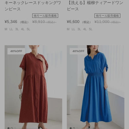
キーネックレースドッキングワ
【洗える】楊柳ティアードワン
ンピース
ピース
他モール販売価格
他モール販売価格
¥5,346
¥8,910
¥6,600
¥11,000
（税込）
（税込）
（税込）
（税込）
M
LL
3L
4L
5L
M
LL
3L
4L
5L
40%OFF
40%OFF