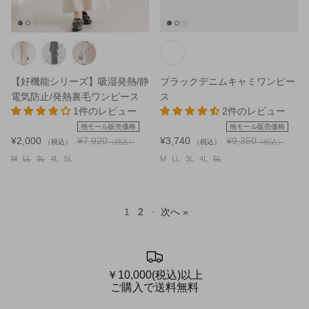
【好機能シリーズ】吸湿発熱/静
ブラックデニムキャミワンピー
電気防止/発熱裏毛ワンピース
ス
1件のレビュー
2件のレビュー
他モール販売価格
他モール販売価格
¥2,000
¥7,920
¥3,740
¥9,350
（税込）
（税込）
（税込）
（税込）
M
LL
3L
4L
5L
M
LL
3L
4L
5L
1
2
·
次へ »
￥10,000(税込)以上
ご購入で送料無料