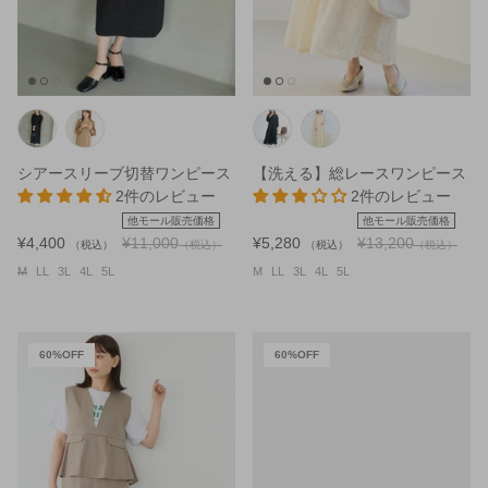
シアースリーブ切替ワンピース
【洗える】総レースワンピース
2件のレビュー
2件のレビュー
他モール販売価格
他モール販売価格
¥4,400
¥11,000
¥5,280
¥13,200
（税込）
（税込）
（税込）
（税込）
M
LL
3L
4L
5L
M
LL
3L
4L
5L
60%OFF
60%OFF