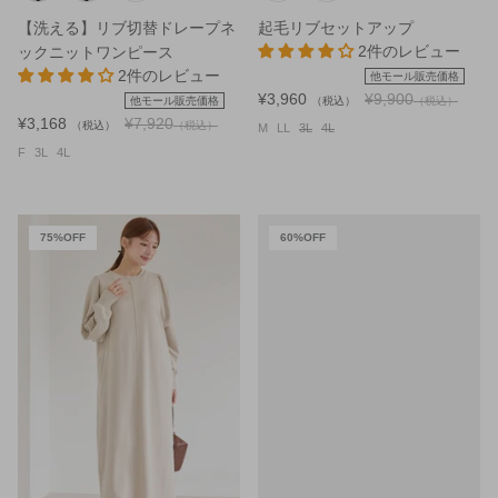
【洗える】リブ切替ドレープネ
起毛リブセットアップ
2件のレビュー
ックニットワンピース
2件のレビュー
他モール販売価格
¥3,960
¥9,900
他モール販売価格
（税込）
（税込）
¥3,168
¥7,920
（税込）
（税込）
M
LL
3L
4L
F
3L
4L
75%OFF
60%OFF