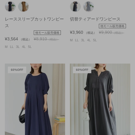
レーススリーブカットワンピー
切替ティアードワンピース
ス
他モール販売価格
¥3,960
¥9,900
他モール販売価格
（税込）
（税込）
¥3,564
¥8,910
（税込）
（税込）
M
LL
3L
4L
5L
M
LL
3L
4L
5L
60%OFF
60%OFF