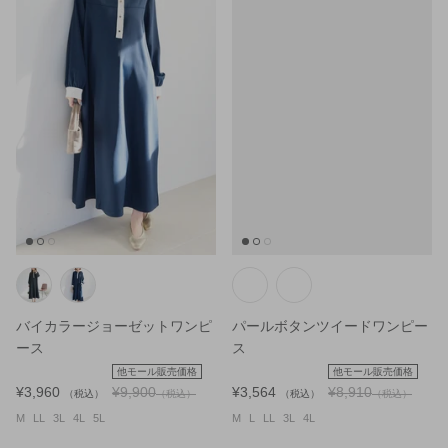
バイカラージョーゼットワンピ
パールボタンツイードワンピー
ース
ス
他モール販売価格
他モール販売価格
¥3,960
¥9,900
¥3,564
¥8,910
（税込）
（税込）
（税込）
（税込）
M
LL
3L
4L
5L
M
L
LL
3L
4L