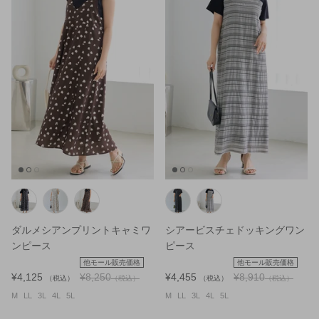
ダルメシアンプリントキャミワ
シアービスチェドッキングワン
ンピース
ピース
他モール販売価格
他モール販売価格
¥4,125
¥8,250
¥4,455
¥8,910
（税込）
（税込）
（税込）
（税込）
M
LL
3L
4L
5L
M
LL
3L
4L
5L